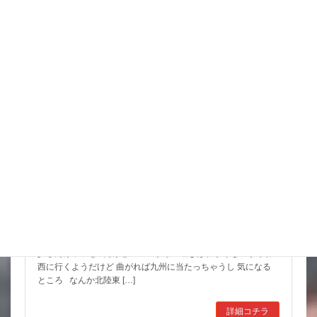
スタッフブログ
猛暑期間が短いような
台風も少しは影響が出そうだけど 近畿の直撃は無いようなので
少しだけホッと だけど ここからの動きはわからないからね
西に行くようだけど 曲がれば九州に当たっちゃうし 気になる
ところ なんか北陸東 […]
詳細コチラ