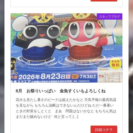
スタッフブログ
8月 お祭りいっぱい 金魚すくいもよろしくね
花火も見たし暑さのピークは超えたかなと 天気予報の最高気温
を見ながら もちろん油断はできないんだけどね ただ一番暑い
ときの対策をしとくと まあ 問題はないかなと もちろん気は
まだまだ緩めないけど 何と言って […]
詳細コチラ