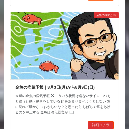
金魚の病気予報
金魚の病気予報｜8月3日(月)から8月9日(日)
今週の金魚の病気予報
こういう状況は危ないサイン いつも
と違う行動・動きをしている 餌をあまり食べようとしない 隅
に隠れて動かない おかしいな？と思ったら しばらく餌をあげ
るのを中止する 金魚は消化器官が […]
詳細コチラ