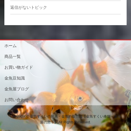
返信がないトピック
ホーム
商品一覧
お買い物ガイド
金魚豆知識
金魚屋ブログ
お問い合わせ
Copyright © 金魚すくいの用具・金魚の販売は【金魚すくい本舗－金魚
屋の息子】 All Rights Reserved.