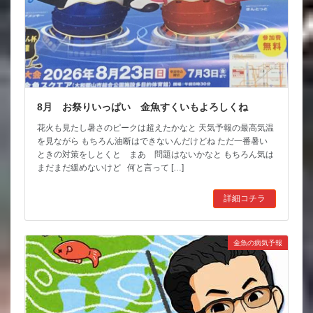
8月 お祭りいっぱい 金魚すくいもよろしくね
花火も見たし暑さのピークは超えたかなと 天気予報の最高気温
を見ながら もちろん油断はできないんだけどね ただ一番暑い
ときの対策をしとくと まあ 問題はないかなと もちろん気は
まだまだ緩めないけど 何と言って […]
詳細コチラ
金魚の病気予報