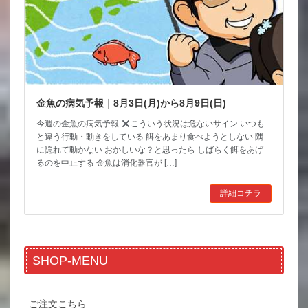
金魚の病気予報｜8月3日(月)から8月9日(日)
今週の金魚の病気予報
こういう状況は危ないサイン いつも
と違う行動・動きをしている 餌をあまり食べようとしない 隅
に隠れて動かない おかしいな？と思ったら しばらく餌をあげ
るのを中止する 金魚は消化器官が […]
詳細コチラ
SHOP-MENU
ご注文こちら