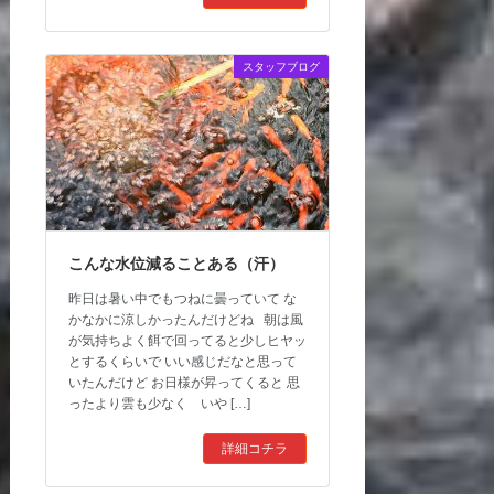
スタッフブログ
こんな水位減ることある（汗）
昨日は暑い中でもつねに曇っていて な
かなかに涼しかったんだけどね 朝は風
が気持ちよく餌で回ってると少しヒヤッ
とするくらいで いい感じだなと思って
いたんだけど お日様が昇ってくると 思
ったより雲も少なく いや […]
詳細コチラ