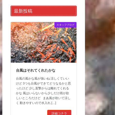
最新投稿
スタッフブログ
台風はそれてくれたかな
台風の風かな風が強いね 涼しくていい
けど 3つも台風ができてどうなるかと思
ったけど 少し直撃からは離れてくれる
かな 風はいらないから少しだけ雨が欲
しいところだけど まあ風が吹いて涼し
く 動きやすいので水入れ […]
詳細コチラ