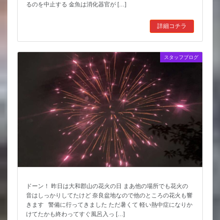
るのを中止する 金魚は消化器官が […]
詳細コチラ
スタッフブログ
ドーン！ 昨日は大和郡山の花火の日 まあ他の場所でも花火の
音はしっかりしてたけど 奈良盆地なので他のところの花火も響
きます 警備に行ってきました ただ暑くて 軽い熱中症になりか
けてたかも終わってすぐ風呂入っ […]