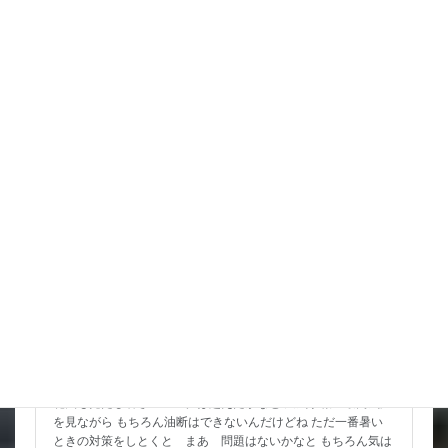
ところ なんか北陸東 […]
詳細コチラ
スタッフブログ
8月 お祭りいっぱい 金魚すくいもよろしくね
花火も見たし暑さのピークは超えたかなと 天気予報の最高気温
を見ながら もちろん油断はできないんだけどね ただ一番暑い
ときの対策をしとくと まあ 問題はないかなと もちろん気は