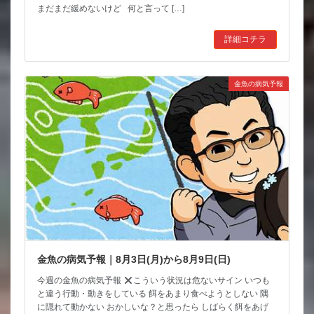
まだまだ緩めないけど 何と言って […]
詳細コチラ
金魚の病気予報
金魚の病気予報｜8月3日(月)から8月9日(日)
今週の金魚の病気予報
こういう状況は危ないサイン いつも
と違う行動・動きをしている 餌をあまり食べようとしない 隅
に隠れて動かない おかしいな？と思ったら しばらく餌をあげ