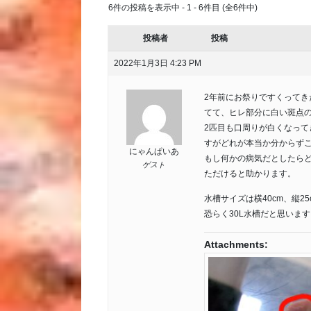
6件の投稿を表示中 - 1 - 6件目 (全6件中)
投稿者
投稿
2022年1月3日 4:23 PM
2年前にお祭りですくってき
てて、ヒレ部分に白い斑点
2匹目も口周りが白くなっ
すがどれが本当か分からず
にゃんぱいあ
もし何かの病気だとしたら
ゲスト
ただけると助かります。
水槽サイズは横40cm、縦25
恐らく30L水槽だと思いま
Attachments: