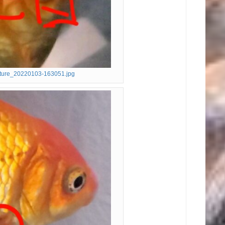
ture_20220103-163051.jpg