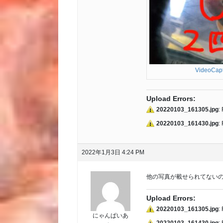
VideoCap
Upload Errors:
20220103_161305.jpg
:
20220103_161430.jpg
:
2022年1月3日 4:24 PM
他の写真が載せられてない
Upload Errors:
20220103_161305.jpg
:
にゃんぱいあ