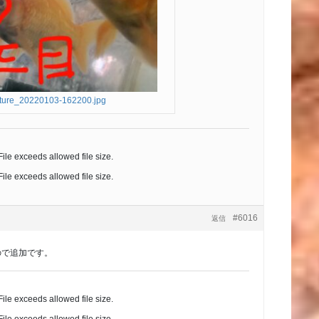
ture_20220103-162200.jpg
 File exceeds allowed file size.
 File exceeds allowed file size.
#6016
返信
ので追加です。
 File exceeds allowed file size.