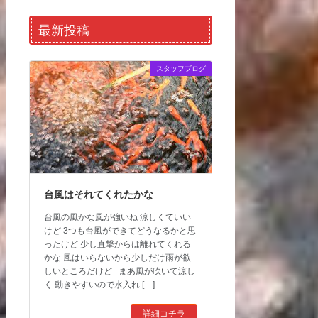
最新投稿
スタッフブログ
台風はそれてくれたかな
台風の風かな風が強いね 涼しくていい
けど 3つも台風ができてどうなるかと思
ったけど 少し直撃からは離れてくれる
かな 風はいらないから少しだけ雨が欲
しいところだけど まあ風が吹いて涼し
く 動きやすいので水入れ […]
詳細コチラ