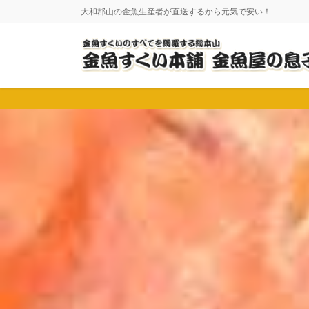
コ
ナ
大和郡山の金魚生産者が直送するから元気で安い！
ン
ビ
テ
ゲ
ン
ー
ツ
シ
に
ョ
移
ン
動
に
移
動