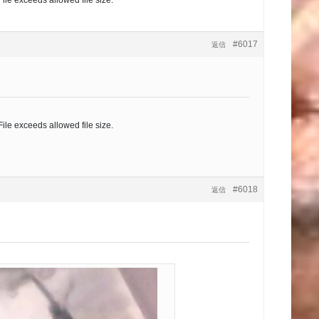
 File exceeds allowed file size.
#6017
返信
 File exceeds allowed file size.
#6018
返信