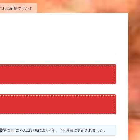
これは病気ですか？
？
最後に
にゃんぱいあ
により
4年、 7ヶ月前
に更新されました。