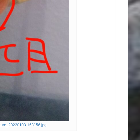
ture_20220103-163156.jpg