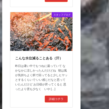
スタッフブログ
こんな水位減ることある（汗）
昨日は暑い中でもつねに曇っていて な
かなかに涼しかったんだけどね 朝は風
が気持ちよく餌で回ってると少しヒヤッ
とするくらいで いい感じだなと思って
いたんだけど お日様が昇ってくると 思
ったより雲も少なく いや […]
詳細コチラ