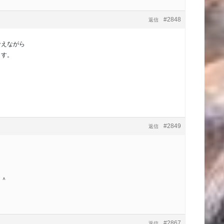
#2848
返信
考えながら
ます。
#2849
返信
＾＾
#2867
返信