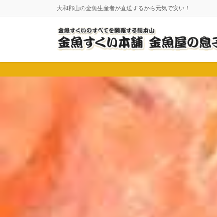
コ
ナ
大和郡山の金魚生産者が直送するから元気で安い！
ン
ビ
テ
ゲ
ン
ー
ツ
シ
に
ョ
移
ン
動
に
移
動