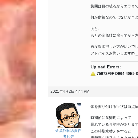
旋回は目の後ろからエラま
何か病気なのではないか？
あと、
もとの金魚鉢に戻ってから
再度塩水浴した方がいいで
アドバイスお願いしますm(_ 
Upload Errors:
75972F9F-D964-40E9-
2021年4月2日 4:44 PM
体を擦り付ける症状は白点
時期的に産卵期によって
暴れている可能性がありま
金魚飼育総責任
この時期水替えをすると
者ヒデ