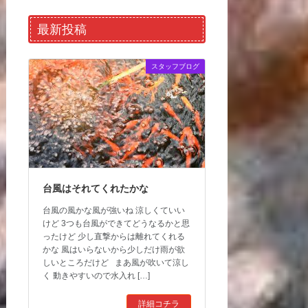
最新投稿
スタッフブログ
台風はそれてくれたかな
台風の風かな風が強いね 涼しくていい
けど 3つも台風ができてどうなるかと思
ったけど 少し直撃からは離れてくれる
かな 風はいらないから少しだけ雨が欲
しいところだけど まあ風が吹いて涼し
く 動きやすいので水入れ […]
詳細コチラ