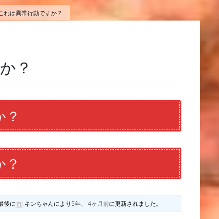
これは異常行動ですか？
すか？
か？
か？
最後に
キンちゃん
により
5年、 4ヶ月前
に更新されました。