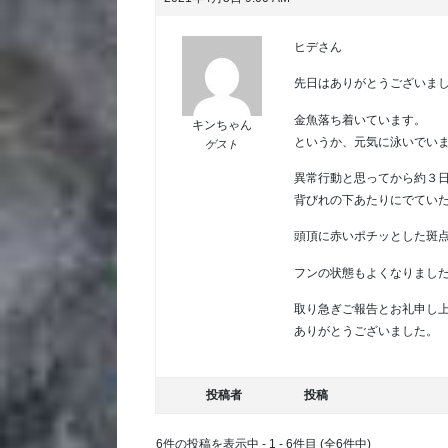
ヒデさん
先日はありがとうございま
金魚落ち着いています。
キンちゃん
というか、元気に泳いでい
ゲスト
異常行動と思ってから約３
背びれの下あたりにでてい
頭頂に赤いポチッとした斑
フンの状態もよくなりまし
取り急ぎご報告とお礼申し
ありがとうございました。
投稿者
投稿
6件の投稿を表示中 - 1 - 6件目 (全6件中)