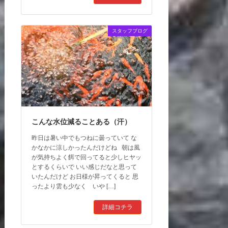
スタッフブログ
こんな水位減ることある（汗）
昨日は暑い中でもつねに曇っていて な
かなかに涼しかったんだけどね 朝は風
が気持ちよく餌で回ってると少しヒヤッ
とするくらいで いい感じだなと思って
いたんだけど お日様が昇ってくると 思
ったより雲も少なく いや […]
詳細コチラ