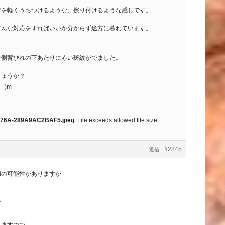
でを軽くうちつけるような、擦り付けるような感じです。
どんな対応をすればいいか分からず途方に暮れています。
左側背びれの下あたりに赤い斑紋がでました。
しょうか？
_)m
876A-289A9AC2BAF5.jpeg
: File exceeds allowed file size.
#2845
返信
病の可能性がありますが
す