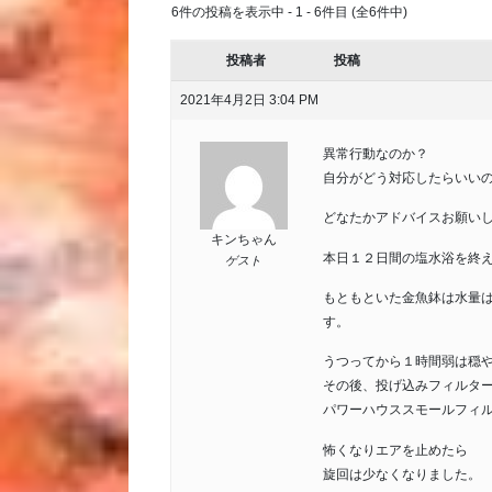
6件の投稿を表示中 - 1 - 6件目 (全6件中)
投稿者
投稿
2021年4月2日 3:04 PM
異常行動なのか？
自分がどう対応したらいい
どなたかアドバイスお願い
キンちゃん
本日１２日間の塩水浴を終
ゲスト
もともといた金魚鉢は水量
す。
うつってから１時間弱は穏
その後、投げ込みフィルタ
パワーハウススモールフィ
怖くなりエアを止めたら
旋回は少なくなりました。