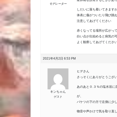
産卵期を誘発するときがあ
モデレーター
しだいに落ち着いてきます
体表に傷がついたり飛び跳
注意してあげてください
赤くなってる場所が広がっ
白い点が出始めると病気の
よく観察してあげてくださ
2021年4月2日 6:53 PM
ヒデさん
さっそくにありがとうございま
あのあと０.３％の塩水浴に
キンちゃん
が、
ゲスト
バケツの下の方で左側に少
物音や声かけで気を取り直