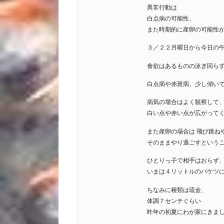
異常行動は
白点病の可能性、
また時期的に産卵の可能性
３／２２月曜日から今日の
食欲はあるものの泳ぎ回ら
白点病や赤斑病、少し傾い
病気の場合はよく観察して
白い点や赤い点が広がって
また産卵の場合は 飛び跳ね
そのままやり過ごすという
ひとりっ子で相手はおらず
いまは４リットルのバケツ
ちなみに種類は琉金、
体調７センチぐらい
昨年の初夏にわが家にきま