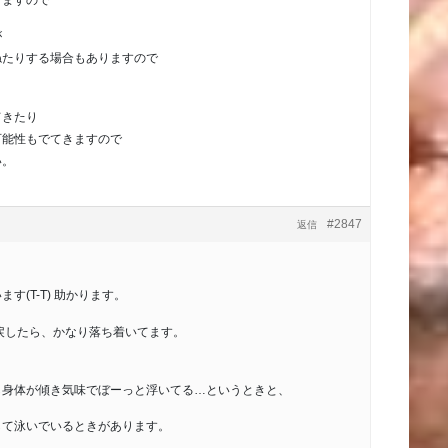
りますので
が
ねたりする場合もありますので
てきたり
可能性もでてきますので
い。
#2847
返信
す(T-T) 助かります。
戻したら、かなり落ち着いてます。
し身体が傾き気味でぼーっと浮いてる…というときと、
して泳いでいるときがあります。