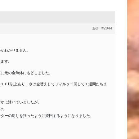
#2844
返信
のかわかりません。
します。
えに元の金魚鉢にもどしました。
は１０L以上あり、水は全替えしてフィルター回して１週間たちま
やかに泳いでいましたが、
ーの
ルターの周りを狂ったように旋回するようになりました。