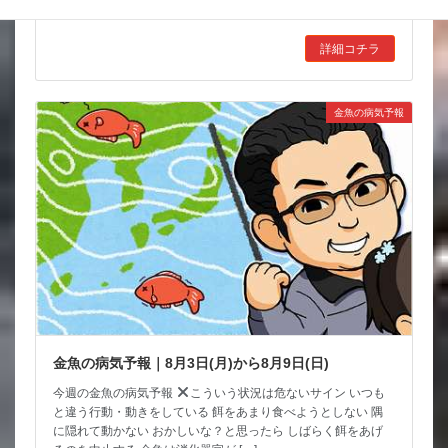
まだまだ緩めないけど 何と言って […]
詳細コチラ
金魚の病気予報
金魚の病気予報｜8月3日(月)から8月9日(日)
今週の金魚の病気予報
こういう状況は危ないサイン いつも
と違う行動・動きをしている 餌をあまり食べようとしない 隅
に隠れて動かない おかしいな？と思ったら しばらく餌をあげ