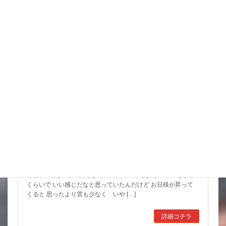
スタッフブログ
こんな水位減ることある（汗）
昨日は暑い中でもつねに曇っていて なかなかに涼しかったんだ
けどね 朝は風が気持ちよく餌で回ってると少しヒヤッとする
くらいで いい感じだなと思っていたんだけど お日様が昇って
くると 思ったより雲も少なく いや […]
詳細コチラ