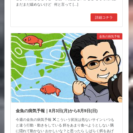
まだまだ緩めないけど 何と言って […]
詳細コチラ
金魚の病気予報
金魚の病気予報｜8月3日(月)から8月9日(日)
今週の金魚の病気予報
こういう状況は危ないサイン いつも
と違う行動・動きをしている 餌をあまり食べようとしない 隅
に隠れて動かない おかしいな？と思ったら しばらく餌をあげ