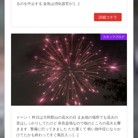
るのを中止する 金魚は消化器官が […]
詳細コチラ
スタッフブログ
ドーン！ 昨日は大和郡山の花火の日 まあ他の場所でも花火の
音はしっかりしてたけど 奈良盆地なので他のところの花火も響
きます 警備に行ってきました ただ暑くて 軽い熱中症になりか
けてたかも終わってすぐ風呂入っ […]