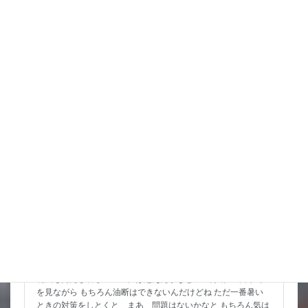
ところ なんか北陸東 […]
詳細コチラ
スタッフブログ
8月 お祭りいっぱい 金魚すくいもよろしくね
花火も見たし暑さのピークは超えたかなと 天気予報の最高気温
を見ながら もちろん油断はできないんだけどね ただ一番暑い
ときの対策をしとくと まあ 問題はないかなと もちろん気は