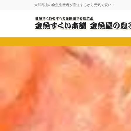
コ
ナ
大和郡山の金魚生産者が直送するから元気で安い！
ン
ビ
テ
ゲ
ン
ー
ツ
シ
に
ョ
移
ン
動
に
移
動