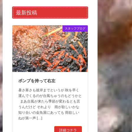
最新投稿
スタッフブログ
ポンプを持って右左
暑さ寒さも彼岸までというが 秋を早く
運んでくるのが台風ちゅうのもどうかと
まあ台風が来たら季節が変わるとも言
うんだけど それより 雨が欲しいかな
知り合いの金魚屋にあっても 雨欲しい
ねが第一声 […]
詳細コチラ