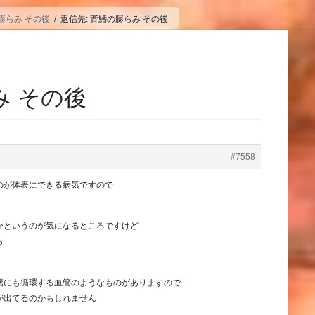
膨らみ その後
返信先: 背鰭の膨らみ その後
み その後
#7558
のが体表にできる病気ですので
かというのが気になるところですけど
ら
鰭にも循環する血管のようなものがありますので
が出てるのかもしれません