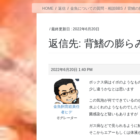
HOME
返信
金魚についての質問・相談BBS
背鰭の
/ 最終更新日 :
2022年6月20日
返信先: 背鰭の膨ら
2022年6月20日 1:40 PM
ポックス病はイボのようなも
少し違うかなとは思います
この気泡が何でできているの
金魚飼育総責任
水ぶくれのようなものでした
者ヒデ
菌感染など疑いもありますが
モデレーター
ガス病などで見られるように
そこからエアーもしくは体液