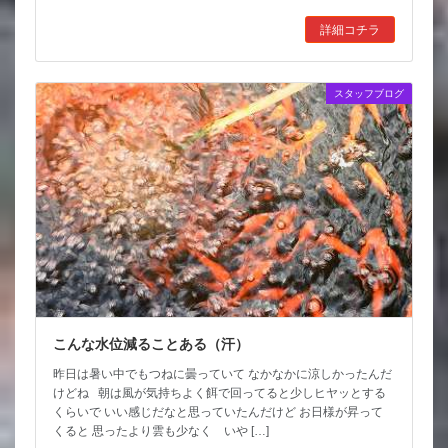
詳細コチラ
スタッフブログ
こんな水位減ることある（汗）
昨日は暑い中でもつねに曇っていて なかなかに涼しかったんだ
けどね 朝は風が気持ちよく餌で回ってると少しヒヤッとする
くらいで いい感じだなと思っていたんだけど お日様が昇って
くると 思ったより雲も少なく いや […]