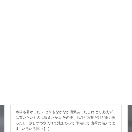
詳細コチラ
スタッフブログ
スッポンを妙に最近見かけるんだけど
市場も暑かった～ セリもなかなか活気あったしね とりあえず
は買いたいものは買えたかな その後 お湿り程度だけど雨も振
ったし 少しずつ水入れで池まわって 準備して 出荷に備えてま
す いろいろ聞い […]