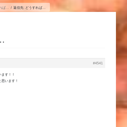
れば…
返信先: どうすれば…
…
#4541
います！！
と思います！