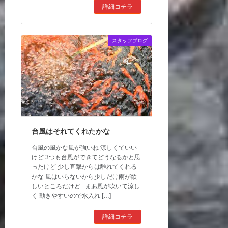
詳細コチラ
スタッフブログ
台風はそれてくれたかな
台風の風かな風が強いね 涼しくていい
けど 3つも台風ができてどうなるかと思
ったけど 少し直撃からは離れてくれる
かな 風はいらないから少しだけ雨が欲
しいところだけど まあ風が吹いて涼し
く 動きやすいので水入れ […]
詳細コチラ