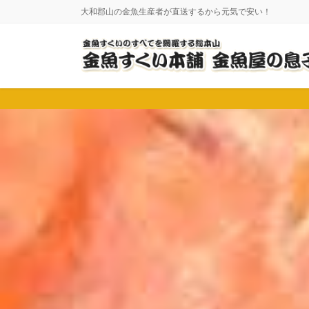
コ
ナ
大和郡山の金魚生産者が直送するから元気で安い！
ン
ビ
テ
ゲ
ン
ー
ツ
シ
に
ョ
移
ン
動
に
移
動