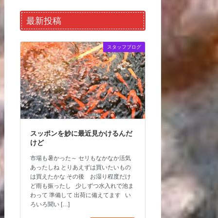
最新投稿
スタッフブログ
スッポンを妙に最近見かけるんだ
けど
市場も暑かった～ セリもなかなか活気
あったしね とりあえずは買いたいもの
は買えたかな その後 お湿り程度だけ
ど雨も振ったし 少しずつ水入れで池ま
わって 準備して 出荷に備えてます い
ろいろ聞い […]