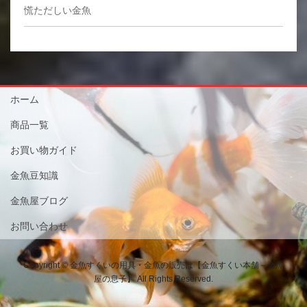
慌ただしい金魚
ホーム
商品一覧
お買い物ガイド
金魚豆知識
金魚屋ブログ
お問い合わせ
Copyright © 金魚すくいの用具・金魚の販売は【金魚すくい本舗－金魚
屋の息子】 All Rights Reserved.