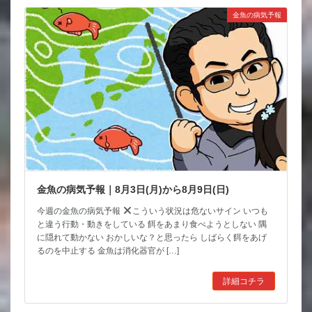
金魚の病気予報
金魚の病気予報｜8月3日(月)から8月9日(日)
今週の金魚の病気予報
こういう状況は危ないサイン いつも
と違う行動・動きをしている 餌をあまり食べようとしない 隅
に隠れて動かない おかしいな？と思ったら しばらく餌をあげ
るのを中止する 金魚は消化器官が […]
詳細コチラ