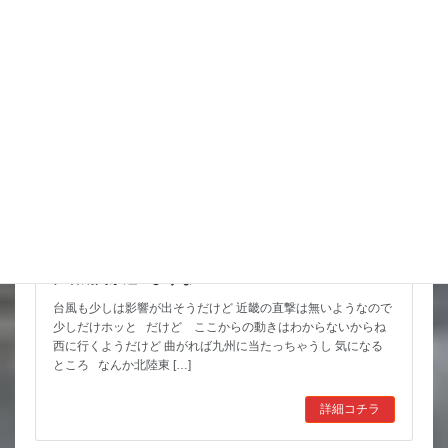
スタッフブログ
猛暑期間が短いような
台風も少しは影響が出そうだけど 近畿の直撃は無いようなので
少しだけホッと だけど ここからの動きはわからないからね
西に行くようだけど 曲がれば九州に当たっちゃうし 気になる
ところ なんか北陸東 […]
詳細コチラ