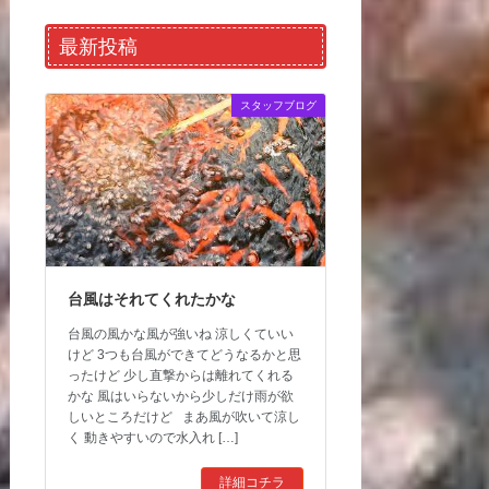
最新投稿
スタッフブログ
台風はそれてくれたかな
台風の風かな風が強いね 涼しくていい
けど 3つも台風ができてどうなるかと思
ったけど 少し直撃からは離れてくれる
かな 風はいらないから少しだけ雨が欲
しいところだけど まあ風が吹いて涼し
く 動きやすいので水入れ […]
詳細コチラ