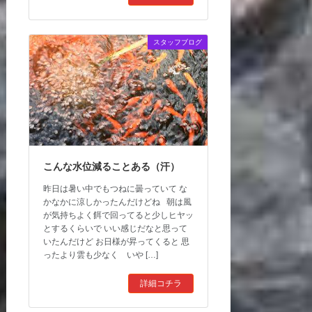
スタッフブログ
こんな水位減ることある（汗）
昨日は暑い中でもつねに曇っていて な
かなかに涼しかったんだけどね 朝は風
が気持ちよく餌で回ってると少しヒヤッ
とするくらいで いい感じだなと思って
いたんだけど お日様が昇ってくると 思
ったより雲も少なく いや […]
詳細コチラ