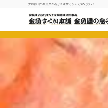
コ
ナ
大和郡山の金魚生産者が直送するから元気で安い！
ン
ビ
テ
ゲ
ン
ー
ツ
シ
に
ョ
移
ン
動
に
移
動