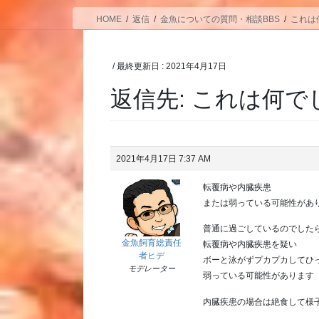
HOME
返信
金魚についての質問・相談BBS
これは
/ 最終更新日 :
2021年4月17日
返信先: これは何
2021年4月17日 7:37 AM
転覆病や内臓疾患
または弱っている可能性があ
普通に過ごしているのでした
金魚飼育総責任
転覆病や内臓疾患を疑い
者ヒデ
ボーと泳がずプカプカしてひ
モデレーター
弱っている可能性があります
内臓疾患の場合は絶食して様