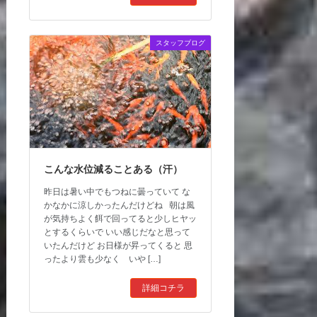
スタッフブログ
こんな水位減ることある（汗）
昨日は暑い中でもつねに曇っていて な
かなかに涼しかったんだけどね 朝は風
が気持ちよく餌で回ってると少しヒヤッ
とするくらいで いい感じだなと思って
いたんだけど お日様が昇ってくると 思
ったより雲も少なく いや […]
詳細コチラ