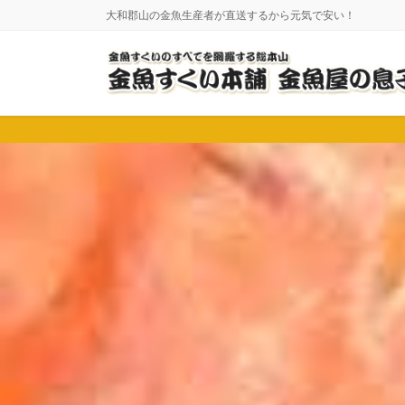
コ
ナ
大和郡山の金魚生産者が直送するから元気で安い！
ン
ビ
テ
ゲ
ン
ー
ツ
シ
に
ョ
移
ン
動
に
移
動