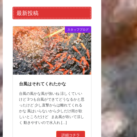
最新投稿
スタッフブログ
台風はそれてくれたかな
台風の風かな風が強いね 涼しくていい
けど 3つも台風ができてどうなるかと思
ったけど 少し直撃からは離れてくれる
かな 風はいらないから少しだけ雨が欲
しいところだけど まあ風が吹いて涼し
く 動きやすいので水入れ […]
詳細コチラ