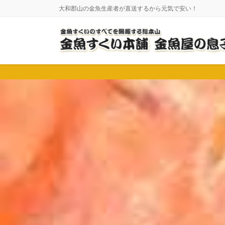
コ
ナ
大和郡山の金魚生産者が直送するから元気で安い！
ン
ビ
テ
ゲ
ン
ー
ツ
シ
に
ョ
移
ン
動
に
移
動