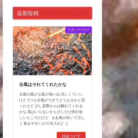
最新投稿
スタッフブログ
台風はそれてくれたかな
台風の風かな風が強いね 涼しくていい
けど 3つも台風ができてどうなるかと思
ったけど 少し直撃からは離れてくれる
かな 風はいらないから少しだけ雨が欲
しいところだけど まあ風が吹いて涼し
く 動きやすいので水入れ […]
詳細コチラ