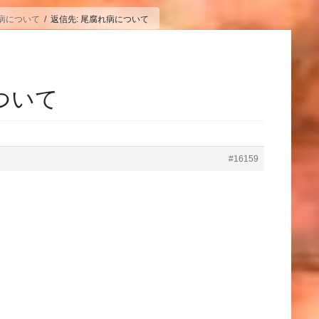
病について
返信先: 尾腐れ病について
ついて
#16159