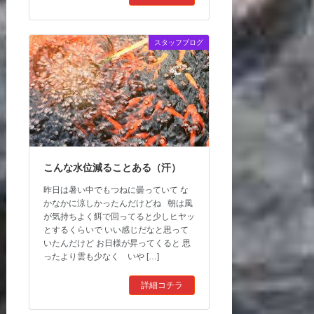
スタッフブログ
こんな水位減ることある（汗）
昨日は暑い中でもつねに曇っていて な
かなかに涼しかったんだけどね 朝は風
が気持ちよく餌で回ってると少しヒヤッ
とするくらいで いい感じだなと思って
いたんだけど お日様が昇ってくると 思
ったより雲も少なく いや […]
詳細コチラ