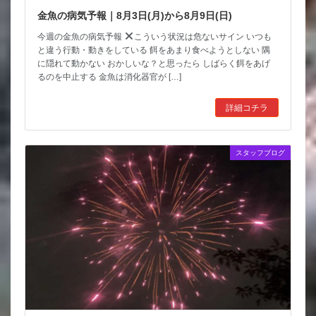
金魚の病気予報｜8月3日(月)から8月9日(日)
今週の金魚の病気予報
こういう状況は危ないサイン いつも
と違う行動・動きをしている 餌をあまり食べようとしない 隅
に隠れて動かない おかしいな？と思ったら しばらく餌をあげ
るのを中止する 金魚は消化器官が […]
詳細コチラ
スタッフブログ