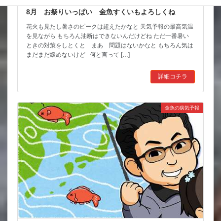
8月 お祭りいっぱい 金魚すくいもよろしくね
花火も見たし暑さのピークは超えたかなと 天気予報の最高気温
を見ながら もちろん油断はできないんだけどね ただ一番暑い
ときの対策をしとくと まあ 問題はないかなと もちろん気は
まだまだ緩めないけど 何と言って […]
詳細コチラ
金魚の病気予報