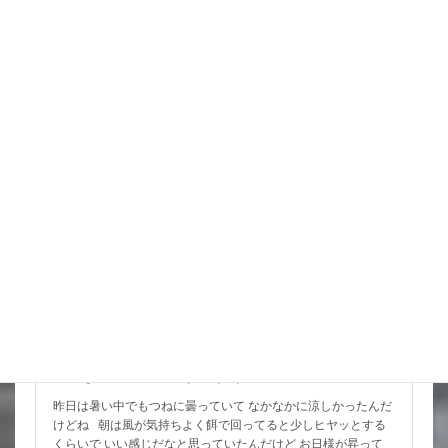
いて涼しく 動きやすいので水入れ […]
詳細コチラ
スタッフブログ
こんな水位減ることある（汗）
昨日は暑い中でもつねに曇っていて なかなかに涼しかったんだ
けどね 朝は風が気持ちよく餌で回ってると少しヒヤッとする
くらいで いい感じだなと思っていたんだけど お日様が昇って