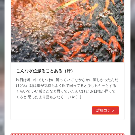
こんな水位減ることある（汗）
昨日は暑い中でもつねに曇っていて なかなかに涼しかったんだ
けどね 朝は風が気持ちよく餌で回ってると少しヒヤッとする
くらいで いい感じだなと思っていたんだけど お日様が昇って
くると 思ったより雲も少なく いや […]
詳細コチラ