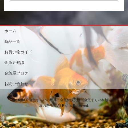
ホーム
商品一覧
お買い物ガイド
金魚豆知識
金魚屋ブログ
お問い合わせ
Copyright © 金魚すくいの用具・金魚の販売は【金魚すくい本舗－金魚
屋の息子】 All Rights Reserved.