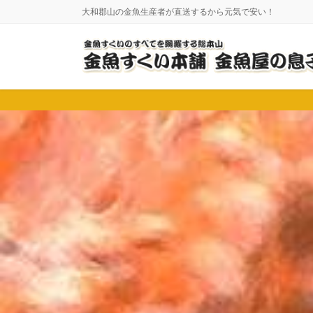
コ
ナ
大和郡山の金魚生産者が直送するから元気で安い！
ン
ビ
テ
ゲ
ン
ー
ツ
シ
に
ョ
移
ン
動
に
移
動