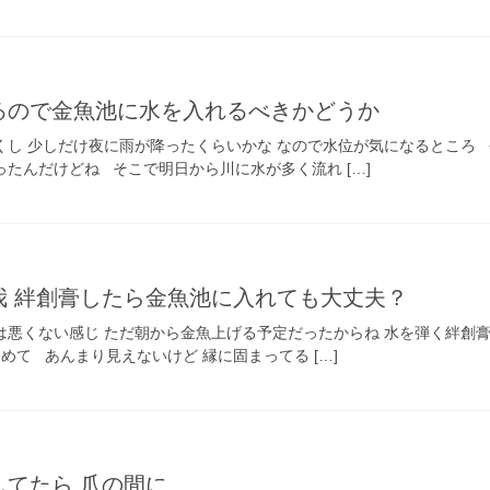
るので金魚池に水を入れるべきかどうか
くし 少しだけ夜に雨が降ったくらいかな なので水位が気になるところ 
たんだけどね そこで明日から川に水が多く流れ […]
我 絆創膏したら金魚池に入れても大丈夫？
は悪くない感じ ただ朝から金魚上げる予定だったからね 水を弾く絆創膏
て あんまり見えないけど 縁に固まってる […]
してたら 爪の間に