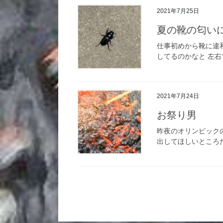
2021年7月25日
夏の靴の匂い
仕事初めから靴に違
してるのかなと 左右
2021年7月24日
お祭り男
昨夜のオリンピック
出してほしいところだ
投
稿