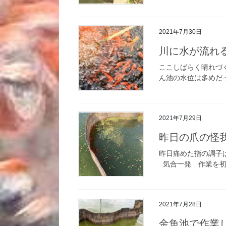
2021年7月30日
川に水が流れ
ここしばらく晴れづ
ん池の水位は多めだっ
2021年7月29日
昨日の爪の怪
昨日痛めた指の調子
気合一発 作業を初め
2021年7月28日
金魚池で作業