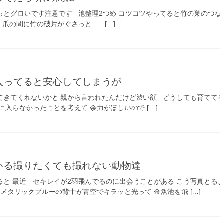
っとグロいです注意です 池整理2つめ コツコツやってると竹の巣のつ
爪の間に竹の破片がぐさっと… […]
入ってると安心してしまうが
てきてくれないかと 親から言われたんだけど渋い顔 どうしても育てて
に入らなかったことを考えて 余力がほしいので […]
いる撮りたくても撮れない動物達
ると 最近 セキレイが2羽飛んでるのに出会うことがある こう写真と
 メタリックブルーの背中が青空でキラッと光って 金魚池を飛 […]