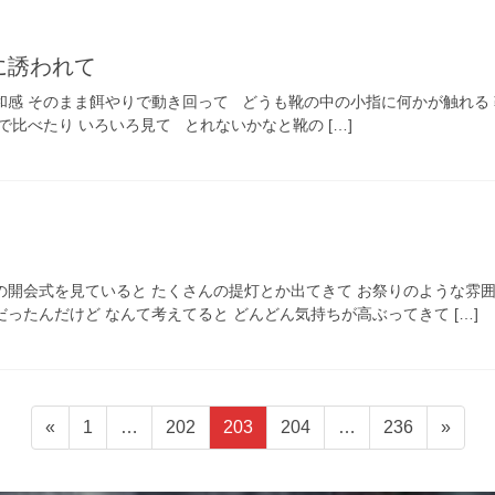
に誘われて
和感 そのまま餌やりで動き回って どうも靴の中の小指に何かが触れる 
で比べたり いろいろ見て とれないかなと靴の […]
の開会式を見ていると たくさんの提灯とか出てきて お祭りのような雰
ったんだけど なんて考えてると どんどん気持ちが高ぶってきて […]
ペ
ペ
ペ
ペ
ペ
«
1
…
202
203
204
…
236
»
ー
ー
ー
ー
ー
ジ
ジ
ジ
ジ
ジ