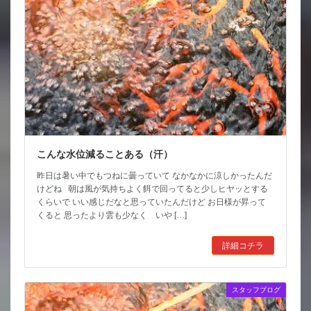
こんな水位減ることある（汗）
昨日は暑い中でもつねに曇っていて なかなかに涼しかったんだ
けどね 朝は風が気持ちよく餌で回ってると少しヒヤッとする
くらいで いい感じだなと思っていたんだけど お日様が昇って
くると 思ったより雲も少なく いや […]
詳細コチラ
スタッフブログ