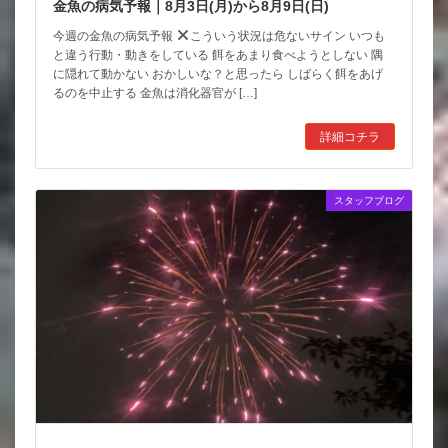
金魚の病気予報｜8月3日(月)から8月9日(日)
今週の金魚の病気予報
こういう状況は危ないサイン いつも
と違う行動・動きをしている 餌をあまり食べようとしない 隅
に隠れて動かない おかしいな？と思ったら しばらく餌をあげ
るのを中止する 金魚は消化器官が […]
詳細コチラ
スタッフブログ