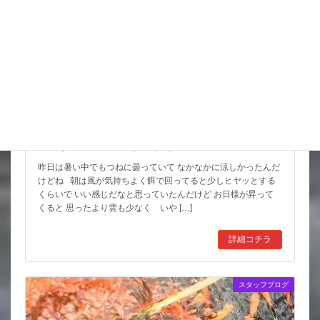
こんな水位減ることある（汗）
昨日は暑い中でもつねに曇っていて なかなかに涼しかったんだ
けどね 朝は風が気持ちよく餌で回ってると少しヒヤッとする
くらいで いい感じだなと思っていたんだけど お日様が昇って
くると 思ったより雲も少なく いや […]
詳細コチラ
スタッフブログ