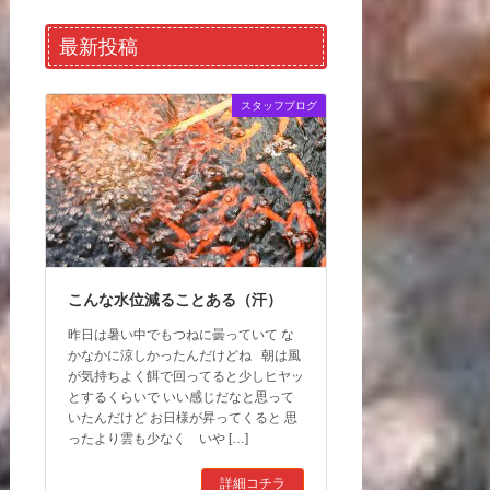
最新投稿
スタッフブログ
こんな水位減ることある（汗）
昨日は暑い中でもつねに曇っていて な
かなかに涼しかったんだけどね 朝は風
が気持ちよく餌で回ってると少しヒヤッ
とするくらいで いい感じだなと思って
いたんだけど お日様が昇ってくると 思
ったより雲も少なく いや […]
詳細コチラ