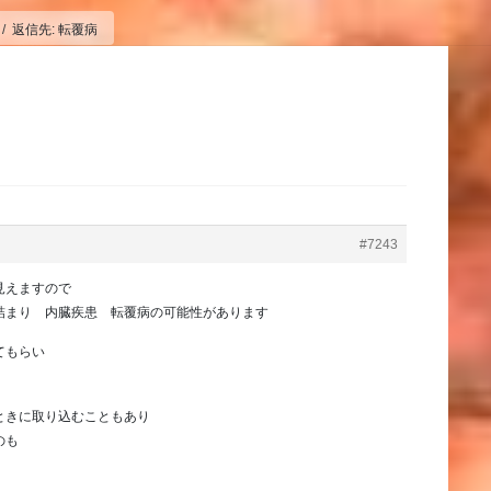
返信先: 転覆病
#7243
見えますので
詰まり 内臓疾患 転覆病の可能性があります
てもらい
ときに取り込むこともあり
のも