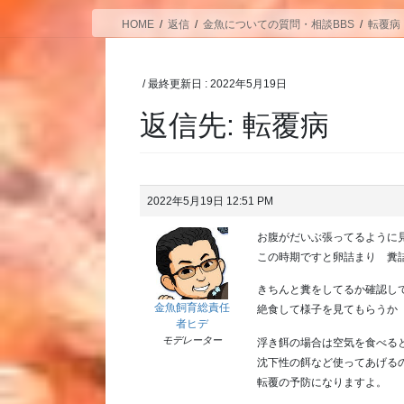
HOME
返信
金魚についての質問・相談BBS
転覆病
/ 最終更新日 :
2022年5月19日
返信先: 転覆病
2022年5月19日 12:51 PM
お腹がだいぶ張ってるように
この時期ですと卵詰まり 糞
きちんと糞をしてるか確認し
金魚飼育総責任
絶食して様子を見てもらうか
者ヒデ
モデレーター
浮き餌の場合は空気を食べる
沈下性の餌など使ってあげる
転覆の予防になりますよ。