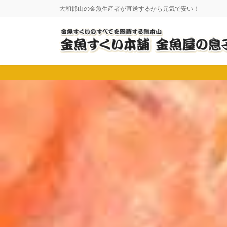
コ
ナ
大和郡山の金魚生産者が直送するから元気で安い！
ン
ビ
テ
ゲ
ン
ー
ツ
シ
に
ョ
移
ン
動
に
移
動