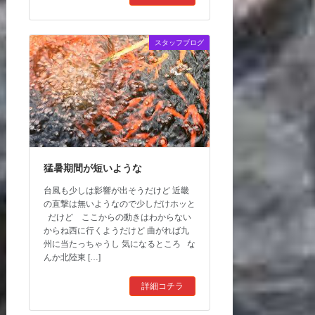
スタッフブログ
猛暑期間が短いような
台風も少しは影響が出そうだけど 近畿
の直撃は無いようなので少しだけホッと
だけど ここからの動きはわからない
からね西に行くようだけど 曲がれば九
州に当たっちゃうし 気になるところ な
んか北陸東 […]
詳細コチラ