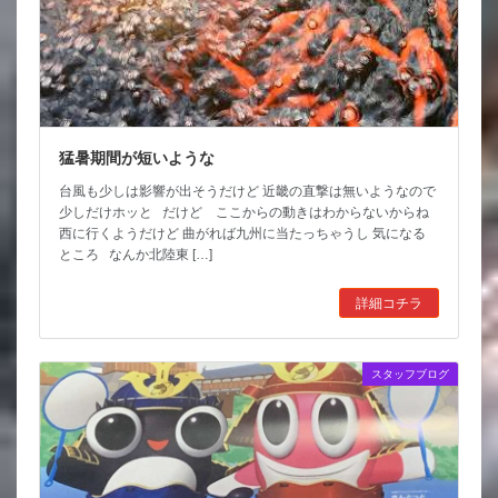
猛暑期間が短いような
台風も少しは影響が出そうだけど 近畿の直撃は無いようなので
少しだけホッと だけど ここからの動きはわからないからね
西に行くようだけど 曲がれば九州に当たっちゃうし 気になる
ところ なんか北陸東 […]
詳細コチラ
スタッフブログ