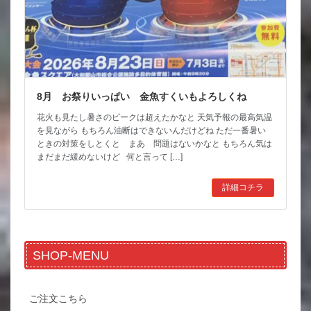
8月 お祭りいっぱい 金魚すくいもよろしくね
花火も見たし暑さのピークは超えたかなと 天気予報の最高気温
を見ながら もちろん油断はできないんだけどね ただ一番暑い
ときの対策をしとくと まあ 問題はないかなと もちろん気は
まだまだ緩めないけど 何と言って […]
詳細コチラ
SHOP-MENU
ご注文こちら