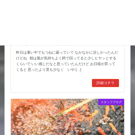
こんな水位減ることある（汗）
昨日は暑い中でもつねに曇っていて なかなかに涼しかったんだ
けどね 朝は風が気持ちよく餌で回ってると少しヒヤッとする
くらいで いい感じだなと思っていたんだけど お日様が昇って
くると 思ったより雲も少なく いや […]
詳細コチラ
スタッフブログ