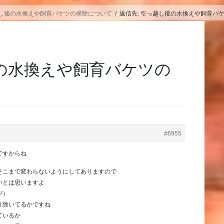
し後の水換えや飼育バケツの掃除について
返信先: 引っ越し後の水換えや飼育バ
後の水換えや飼育バケツの
#6955
ですからね
そこまで変わらないようにしてありますので
いとは思いますよ
が）
り除いてるかですね
ているか