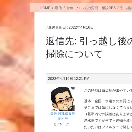
HOME
返信
金魚についての質問・相談BBS
引っ越
/ 最終更新日 :
2022年4月16日
返信先: 引っ越し
掃除について
2022年4月16日 12:21 PM
この時期は白点病が出やすい
基本 全国 水道水の水質は
そこまでは気にしなくても良
金魚飼育総責任
（基準内での誤差はあります
者ヒデ
浄水器ですが何で不純物を取
モデレーター
だいたいはフィルターで濾し