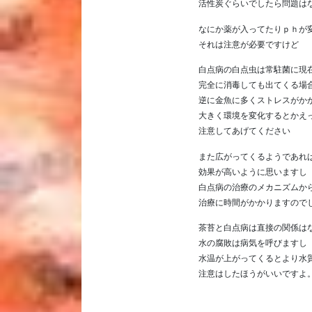
活性炭ぐらいでしたら問題は
なにか薬が入ってたりｐｈが
それは注意が必要ですけど
白点病の白点虫は常駐菌に現
完全に消毒しても出てくる場
逆に金魚に多くストレスがか
大きく環境を変化するとかえ
注意してあげてください
また広がってくるようであれ
効果が高いように思いますし
白点病の治療のメカニズムか
治療に時間がかかりますので
茶苔と白点病は直接の関係は
水の腐敗は病気を呼びますし
水温が上がってくるとより水
注意はしたほうがいいですよ