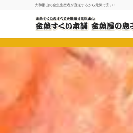
コ
ナ
大和郡山の金魚生産者が直送するから元気で安い！
ン
ビ
テ
ゲ
ン
ー
ツ
シ
に
ョ
移
ン
動
に
移
動