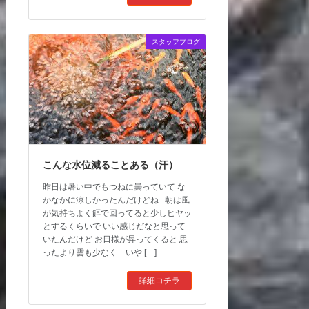
スタッフブログ
こんな水位減ることある（汗）
昨日は暑い中でもつねに曇っていて な
かなかに涼しかったんだけどね 朝は風
が気持ちよく餌で回ってると少しヒヤッ
とするくらいで いい感じだなと思って
いたんだけど お日様が昇ってくると 思
ったより雲も少なく いや […]
詳細コチラ