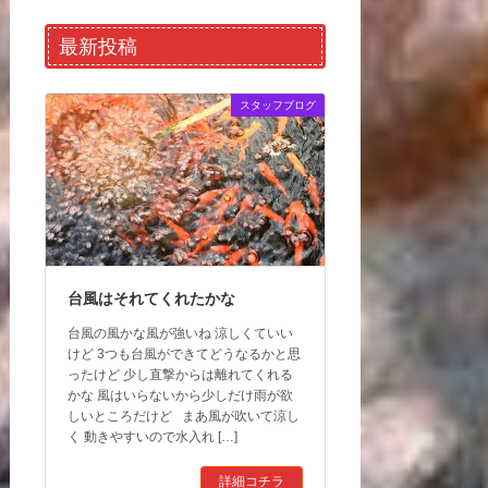
最新投稿
スタッフブログ
台風はそれてくれたかな
台風の風かな風が強いね 涼しくていい
けど 3つも台風ができてどうなるかと思
ったけど 少し直撃からは離れてくれる
かな 風はいらないから少しだけ雨が欲
しいところだけど まあ風が吹いて涼し
く 動きやすいので水入れ […]
詳細コチラ