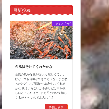
最新投稿
スタッフブログ
台風はそれてくれたかな
台風の風かな風が強いね 涼しくていい
けど 3つも台風ができてどうなるかと思
ったけど 少し直撃からは離れてくれる
かな 風はいらないから少しだけ雨が欲
しいところだけど まあ風が吹いて涼し
く 動きやすいので水入れ […]
詳細コチラ