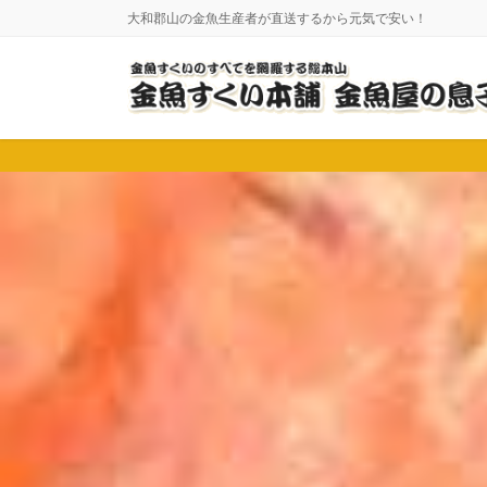
コ
ナ
大和郡山の金魚生産者が直送するから元気で安い！
ン
ビ
テ
ゲ
ン
ー
ツ
シ
に
ョ
移
ン
動
に
移
動