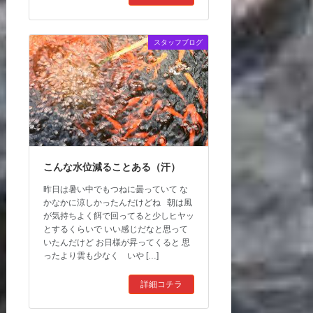
スタッフブログ
こんな水位減ることある（汗）
昨日は暑い中でもつねに曇っていて な
かなかに涼しかったんだけどね 朝は風
が気持ちよく餌で回ってると少しヒヤッ
とするくらいで いい感じだなと思って
いたんだけど お日様が昇ってくると 思
ったより雲も少なく いや […]
詳細コチラ