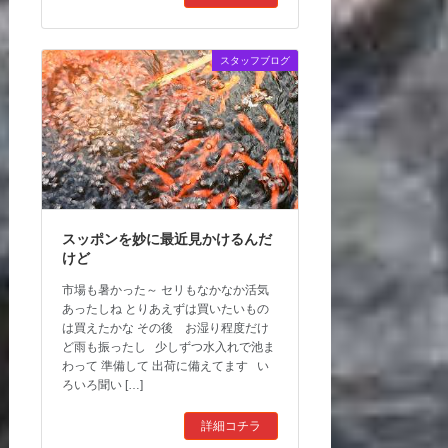
スタッフブログ
スッポンを妙に最近見かけるんだ
けど
市場も暑かった～ セリもなかなか活気
あったしね とりあえずは買いたいもの
は買えたかな その後 お湿り程度だけ
ど雨も振ったし 少しずつ水入れで池ま
わって 準備して 出荷に備えてます い
ろいろ聞い […]
詳細コチラ