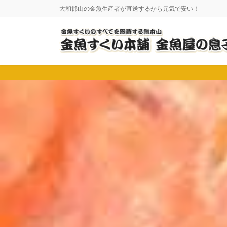
コ
ナ
大和郡山の金魚生産者が直送するから元気で安い！
ン
ビ
テ
ゲ
ン
ー
ツ
シ
に
ョ
移
ン
動
に
移
動