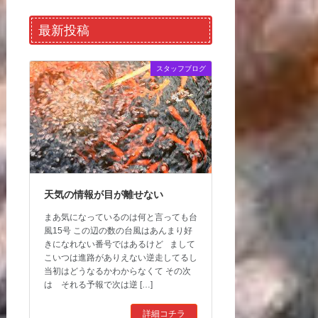
最新投稿
スタッフブログ
天気の情報が目が離せない
まあ気になっているのは何と言っても台
風15号 この辺の数の台風はあんまり好
きになれない番号ではあるけど まして
こいつは進路がありえない逆走してるし
当初はどうなるかわからなくて その次
は それる予報で次は逆 […]
詳細コチラ