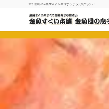
コ
ナ
大和郡山の金魚生産者が直送するから元気で安い！
ン
ビ
テ
ゲ
ン
ー
ツ
シ
に
ョ
移
ン
動
に
移
動