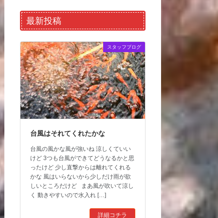
最新投稿
スタッフブログ
台風はそれてくれたかな
台風の風かな風が強いね 涼しくていい
けど 3つも台風ができてどうなるかと思
ったけど 少し直撃からは離れてくれる
かな 風はいらないから少しだけ雨が欲
しいところだけど まあ風が吹いて涼し
く 動きやすいので水入れ […]
詳細コチラ