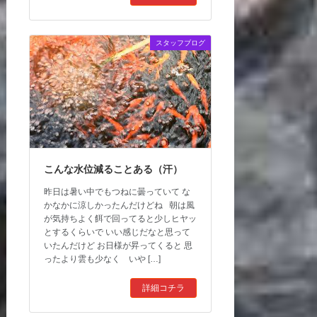
スタッフブログ
こんな水位減ることある（汗）
昨日は暑い中でもつねに曇っていて な
かなかに涼しかったんだけどね 朝は風
が気持ちよく餌で回ってると少しヒヤッ
とするくらいで いい感じだなと思って
いたんだけど お日様が昇ってくると 思
ったより雲も少なく いや […]
詳細コチラ