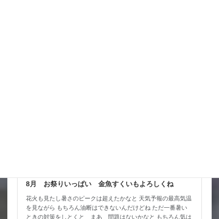
ところ なんか北陸東 […]
詳細コチラ
スタッフブログ
8月 お祭りいっぱい 金魚すくいもよろしくね
花火も見たし暑さのピークは超えたかなと 天気予報の最高気温
を見ながら もちろん油断はできないんだけどね ただ一番暑い
ときの対策をしとくと まあ 問題はないかなと もちろん気は