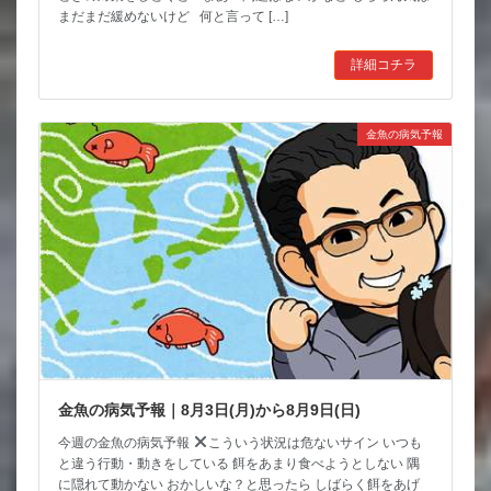
まだまだ緩めないけど 何と言って […]
詳細コチラ
金魚の病気予報
金魚の病気予報｜8月3日(月)から8月9日(日)
今週の金魚の病気予報
こういう状況は危ないサイン いつも
と違う行動・動きをしている 餌をあまり食べようとしない 隅
に隠れて動かない おかしいな？と思ったら しばらく餌をあげ