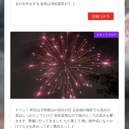
るのを中止する 金魚は消化器官が […]
詳細コチラ
スタッフブログ
ドーン！ 昨日は大和郡山の花火の日 まあ他の場所でも花火の
音はしっかりしてたけど 奈良盆地なので他のところの花火も響
きます 警備に行ってきました ただ暑くて 軽い熱中症になりか
けてたかも終わってすぐ風呂入っ […]