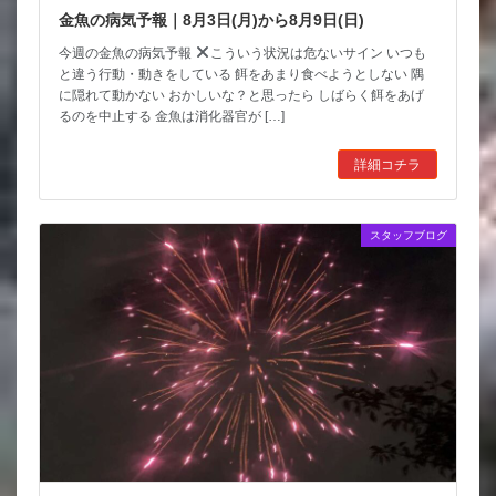
金魚の病気予報｜8月3日(月)から8月9日(日)
今週の金魚の病気予報
こういう状況は危ないサイン いつも
と違う行動・動きをしている 餌をあまり食べようとしない 隅
に隠れて動かない おかしいな？と思ったら しばらく餌をあげ
るのを中止する 金魚は消化器官が […]
詳細コチラ
スタッフブログ