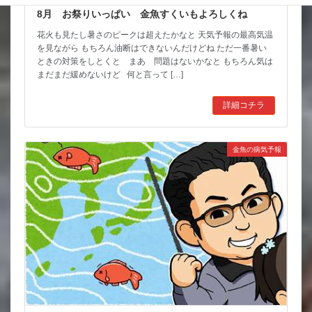
8月 お祭りいっぱい 金魚すくいもよろしくね
花火も見たし暑さのピークは超えたかなと 天気予報の最高気温
を見ながら もちろん油断はできないんだけどね ただ一番暑い
ときの対策をしとくと まあ 問題はないかなと もちろん気は
まだまだ緩めないけど 何と言って […]
詳細コチラ
金魚の病気予報