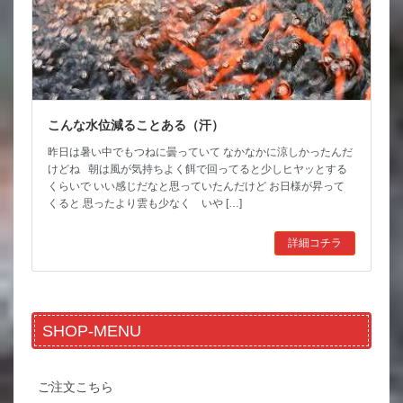
こんな水位減ることある（汗）
昨日は暑い中でもつねに曇っていて なかなかに涼しかったんだ
けどね 朝は風が気持ちよく餌で回ってると少しヒヤッとする
くらいで いい感じだなと思っていたんだけど お日様が昇って
くると 思ったより雲も少なく いや […]
詳細コチラ
SHOP-MENU
ご注文こちら