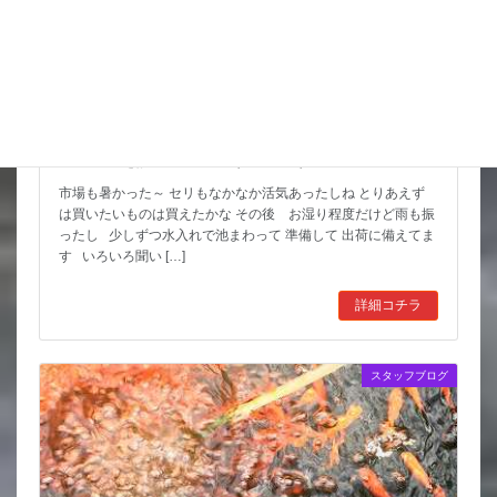
スッポンを妙に最近見かけるんだけど
市場も暑かった～ セリもなかなか活気あったしね とりあえず
は買いたいものは買えたかな その後 お湿り程度だけど雨も振
ったし 少しずつ水入れで池まわって 準備して 出荷に備えてま
す いろいろ聞い […]
詳細コチラ
スタッフブログ