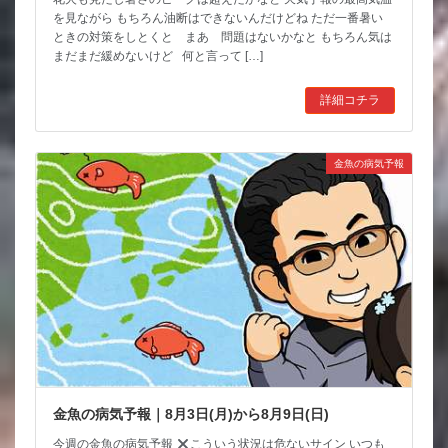
を見ながら もちろん油断はできないんだけどね ただ一番暑い
ときの対策をしとくと まあ 問題はないかなと もちろん気は
まだまだ緩めないけど 何と言って […]
詳細コチラ
金魚の病気予報
金魚の病気予報｜8月3日(月)から8月9日(日)
今週の金魚の病気予報
こういう状況は危ないサイン いつも