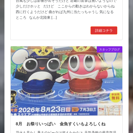
台風も少しは影響が出そうだけど 近畿の直撃は無いようなので
少しだけホッと だけど ここからの動きはわからないからね
西に行くようだけど 曲がれば九州に当たっちゃうし 気になる
ところ なんか北陸東 […]
詳細コチラ
スタッフブログ
8月 お祭りいっぱい 金魚すくいもよろしくね
花火も見たし暑さのピークは超えたかなと 天気予報の最高気温