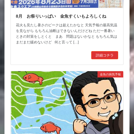
8月 お祭りいっぱい 金魚すくいもよろしくね
花火も見たし暑さのピークは超えたかなと 天気予報の最高気温
を見ながら もちろん油断はできないんだけどね ただ一番暑い
ときの対策をしとくと まあ 問題はないかなと もちろん気は
まだまだ緩めないけど 何と言って […]
詳細コチラ
金魚の病気予報