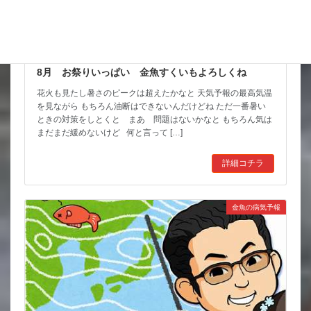
8月 お祭りいっぱい 金魚すくいもよろしくね
花火も見たし暑さのピークは超えたかなと 天気予報の最高気温
を見ながら もちろん油断はできないんだけどね ただ一番暑い
ときの対策をしとくと まあ 問題はないかなと もちろん気は
まだまだ緩めないけど 何と言って […]
詳細コチラ
金魚の病気予報