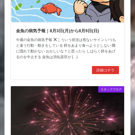
金魚の病気予報｜8月3日(月)から8月9日(日)
今週の金魚の病気予報
こういう状況は危ないサイン いつも
と違う行動・動きをしている 餌をあまり食べようとしない 隅
に隠れて動かない おかしいな？と思ったら しばらく餌をあげ
るのを中止する 金魚は消化器官が […]
詳細コチラ
スタッフブログ