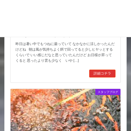
こんな水位減ることある（汗）
昨日は暑い中でもつねに曇っていて なかなかに涼しかったんだ
けどね 朝は風が気持ちよく餌で回ってると少しヒヤッとする
くらいで いい感じだなと思っていたんだけど お日様が昇って
くると 思ったより雲も少なく いや […]
詳細コチラ
スタッフブログ