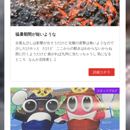
猛暑期間が短いような
台風も少しは影響が出そうだけど 近畿の直撃は無いようなので
少しだけホッと だけど ここからの動きはわからないからね
西に行くようだけど 曲がれば九州に当たっちゃうし 気になる
ところ なんか北陸東 […]
詳細コチラ
スタッフブログ