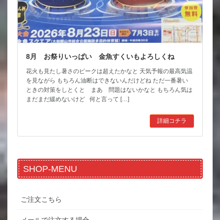
8月 お祭りいっぱい 金魚すくいもよろしくね
花火も見たし暑さのピークは超えたかなと 天気予報の最高気温
を見ながら もちろん油断はできないんだけどね ただ一番暑い
ときの対策をしとくと まあ 問題はないかなと もちろん気は
まだまだ緩めないけど 何と言って […]
詳細コチラ
SHOP-MENU
ご注文こちら