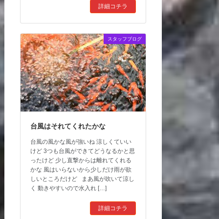
詳細コチラ
スタッフブログ
台風はそれてくれたかな
台風の風かな風が強いね 涼しくていい
けど 3つも台風ができてどうなるかと思
ったけど 少し直撃からは離れてくれる
かな 風はいらないから少しだけ雨が欲
しいところだけど まあ風が吹いて涼し
く 動きやすいので水入れ […]
詳細コチラ