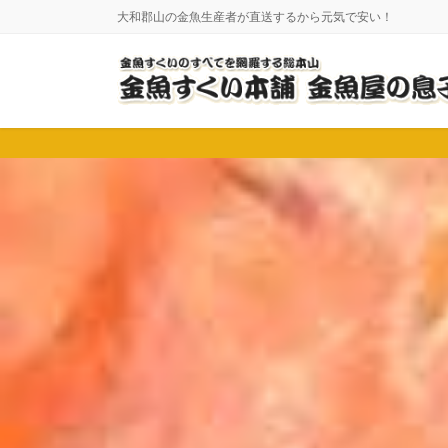
コ
ナ
大和郡山の金魚生産者が直送するから元気で安い！
ン
ビ
テ
ゲ
ン
ー
ツ
シ
に
ョ
移
ン
動
に
移
動