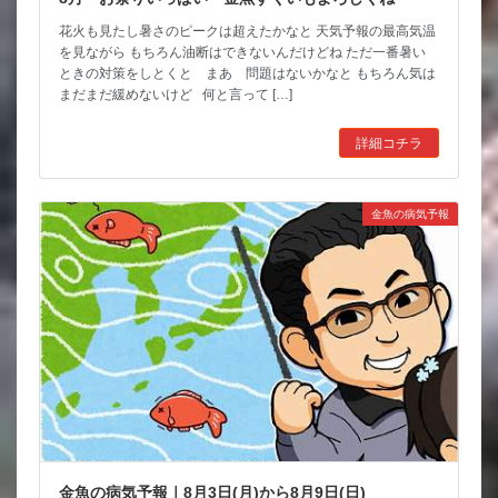
花火も見たし暑さのピークは超えたかなと 天気予報の最高気温
を見ながら もちろん油断はできないんだけどね ただ一番暑い
ときの対策をしとくと まあ 問題はないかなと もちろん気は
まだまだ緩めないけど 何と言って […]
詳細コチラ
金魚の病気予報
金魚の病気予報｜8月3日(月)から8月9日(日)