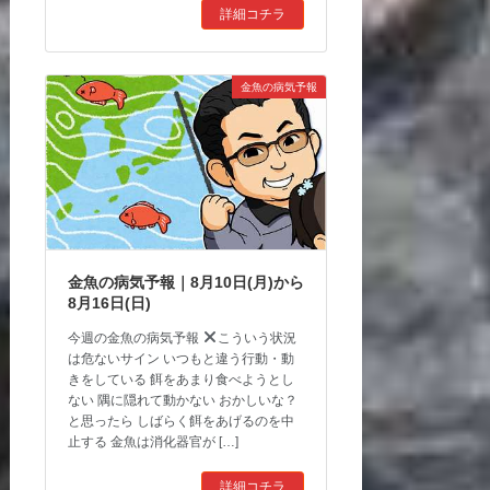
詳細コチラ
金魚の病気予報
金魚の病気予報｜8月10日(月)から
8月16日(日)
今週の金魚の病気予報
こういう状況
は危ないサイン いつもと違う行動・動
きをしている 餌をあまり食べようとし
ない 隅に隠れて動かない おかしいな？
と思ったら しばらく餌をあげるのを中
止する 金魚は消化器官が […]
詳細コチラ