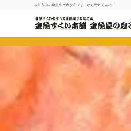
コ
ナ
大和郡山の金魚生産者が直送するから元気で安い！
ン
ビ
テ
ゲ
ン
ー
ツ
シ
に
ョ
移
ン
動
に
移
動