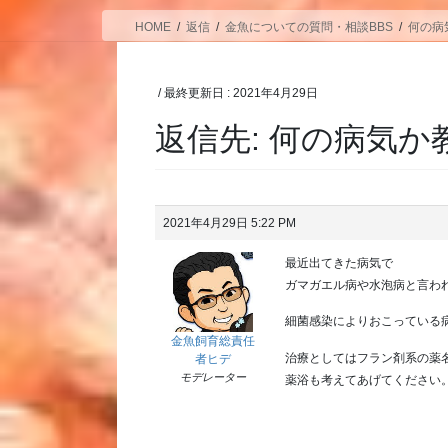
HOME
返信
金魚についての質問・相談BBS
何の病
/ 最終更新日 :
2021年4月29日
返信先: 何の病気
2021年4月29日 5:22 PM
最近出てきた病気で
ガマガエル病や水泡病と言わ
細菌感染によりおこっている
金魚飼育総責任
治療としてはフラン剤系の薬
者ヒデ
モデレーター
薬浴も考えてあげてください