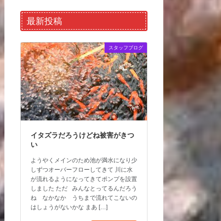
最新投稿
スタッフブログ
イタズラだろうけどね被害がきつ
い
ようやくメインのため池が満水になり少
しずつオーバーフローしてきて 川に水
が流れるようになってきてポンプを設置
しました ただ みんなとってるんだろう
ね なかなか うちまで流れてこないの
はしょうがないかな まあ […]