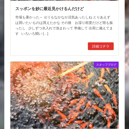
スッポンを妙に最近見かけるんだけど
市場も暑かった～ セリもなかなか活気あったしね とりあえず
は買いたいものは買えたかな その後 お湿り程度だけど雨も振
ったし 少しずつ水入れで池まわって 準備して 出荷に備えてま
す いろいろ聞い […]
詳細コチラ
スタッフブログ