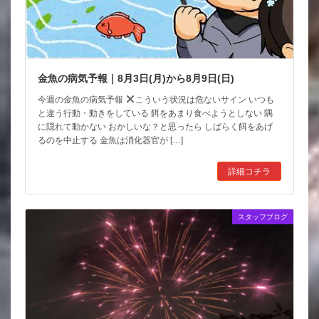
金魚の病気予報｜8月3日(月)から8月9日(日)
今週の金魚の病気予報
こういう状況は危ないサイン いつも
と違う行動・動きをしている 餌をあまり食べようとしない 隅
に隠れて動かない おかしいな？と思ったら しばらく餌をあげ
るのを中止する 金魚は消化器官が […]
詳細コチラ
スタッフブログ