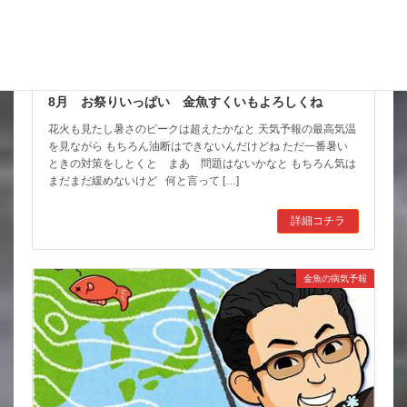
8月 お祭りいっぱい 金魚すくいもよろしくね
花火も見たし暑さのピークは超えたかなと 天気予報の最高気温
を見ながら もちろん油断はできないんだけどね ただ一番暑い
ときの対策をしとくと まあ 問題はないかなと もちろん気は
まだまだ緩めないけど 何と言って […]
詳細コチラ
金魚の病気予報