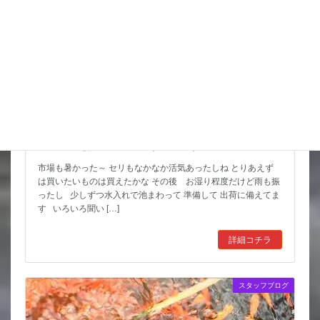
スッポンを妙に最近見かけるんだけど
市場も暑かった～ セリもなかなか活気あったしね とりあえず
は買いたいものは買えたかな その後 お湿り程度だけど雨も振
ったし 少しずつ水入れで池まわって 準備して 出荷に備えてま
す いろいろ聞い […]
詳細コチラ
スタッフブログ