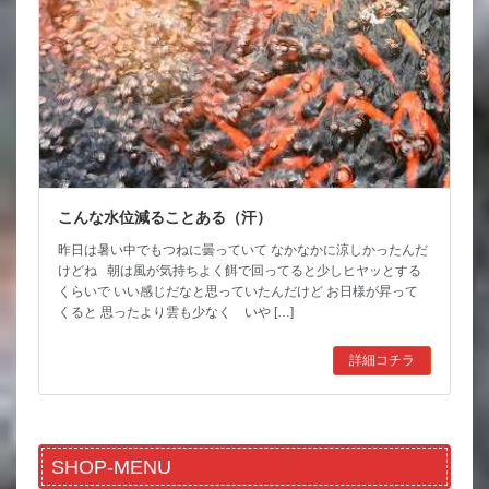
こんな水位減ることある（汗）
昨日は暑い中でもつねに曇っていて なかなかに涼しかったんだ
けどね 朝は風が気持ちよく餌で回ってると少しヒヤッとする
くらいで いい感じだなと思っていたんだけど お日様が昇って
くると 思ったより雲も少なく いや […]
詳細コチラ
SHOP-MENU