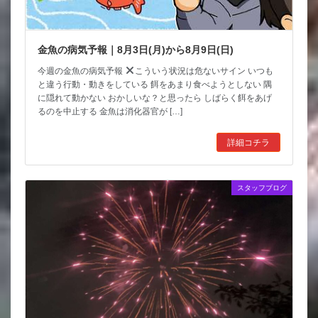
金魚の病気予報｜8月3日(月)から8月9日(日)
今週の金魚の病気予報
こういう状況は危ないサイン いつも
と違う行動・動きをしている 餌をあまり食べようとしない 隅
に隠れて動かない おかしいな？と思ったら しばらく餌をあげ
るのを中止する 金魚は消化器官が […]
詳細コチラ
スタッフブログ