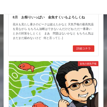
8月 お祭りいっぱい 金魚すくいもよろしくね
花火も見たし暑さのピークは超えたかなと 天気予報の最高気温
を見ながら もちろん油断はできないんだけどね ただ一番暑い
ときの対策をしとくと まあ 問題はないかなと もちろん気は
まだまだ緩めないけど 何と言って […]
詳細コチラ
金魚の病気予報