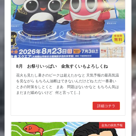
8月 お祭りいっぱい 金魚すくいもよろしくね
花火も見たし暑さのピークは超えたかなと 天気予報の最高気温
を見ながら もちろん油断はできないんだけどね ただ一番暑い
ときの対策をしとくと まあ 問題はないかなと もちろん気は
まだまだ緩めないけど 何と言って […]
詳細コチラ
金魚の病気予報