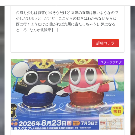
猛暑期間が短いような
台風も少しは影響が出そうだけど 近畿の直撃は無いようなので
少しだけホッと だけど ここからの動きはわからないからね
西に行くようだけど 曲がれば九州に当たっちゃうし 気になる
ところ なんか北陸東 […]
詳細コチラ
スタッフブログ