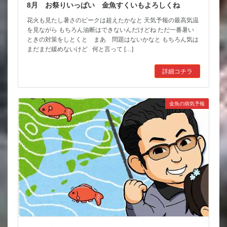
8月 お祭りいっぱい 金魚すくいもよろしくね
花火も見たし暑さのピークは超えたかなと 天気予報の最高気温
を見ながら もちろん油断はできないんだけどね ただ一番暑い
ときの対策をしとくと まあ 問題はないかなと もちろん気は
まだまだ緩めないけど 何と言って […]
詳細コチラ
金魚の病気予報