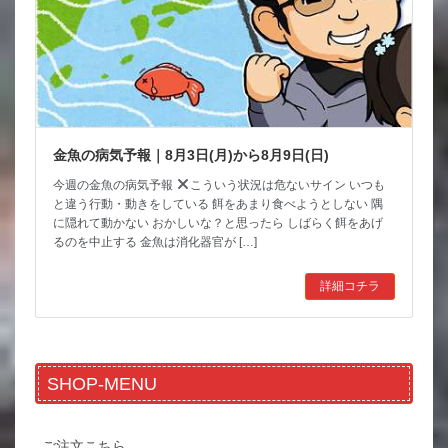
金魚の病気予報｜8月3日(月)から8月9日(日)
今週の金魚の病気予報
こういう状況は危ないサイン いつも
と違う行動・動きをしている 餌をあまり食べようとしない 隅
に隠れて動かない おかしいな？と思ったら しばらく餌をあげ
るのを中止する 金魚は消化器官が […]
詳細コチラ
SHOP-MENU
ご注文こちら