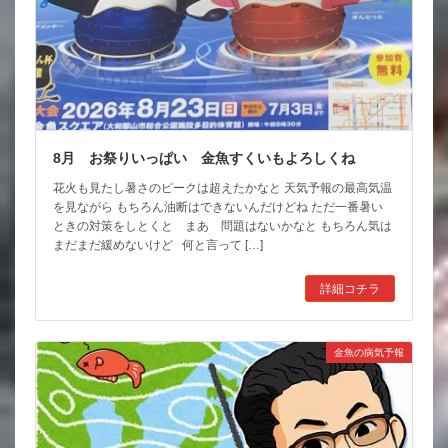
8月 お祭りいっぱい 金魚すくいもよろしくね
花火も見たし暑さのピークは超えたかなと 天気予報の最高気温
を見ながら もちろん油断はできないんだけどね ただ一番暑い
ときの対策をしとくと まあ 問題はないかなと もちろん気は
まだまだ緩めないけど 何と言って […]
詳細コチラ
金魚の病気予報