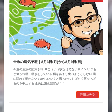
金魚の病気予報｜8月3日(月)から8月9日(日)
今週の金魚の病気予報
こういう状況は危ないサイン いつも
と違う行動・動きをしている 餌をあまり食べようとしない 隅
に隠れて動かない おかしいな？と思ったら しばらく餌をあげ
るのを中止する 金魚は消化器官が […]
詳細コチラ