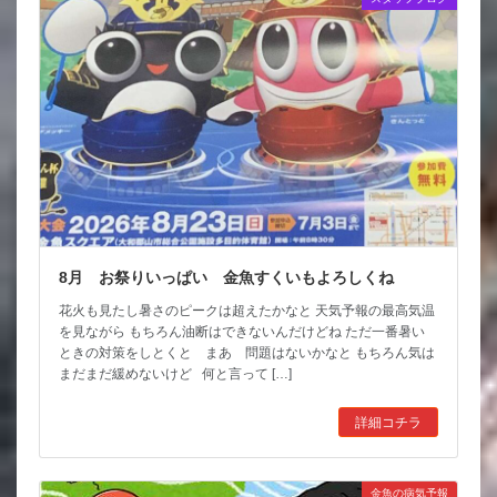
8月 お祭りいっぱい 金魚すくいもよろしくね
花火も見たし暑さのピークは超えたかなと 天気予報の最高気温
を見ながら もちろん油断はできないんだけどね ただ一番暑い
ときの対策をしとくと まあ 問題はないかなと もちろん気は
まだまだ緩めないけど 何と言って […]
詳細コチラ
金魚の病気予報