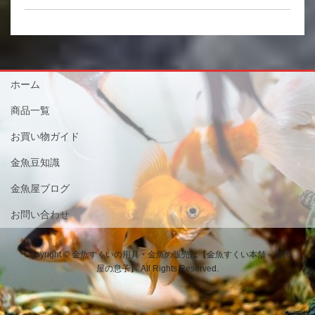
ホーム
商品一覧
お買い物ガイド
金魚豆知識
金魚屋ブログ
お問い合わせ
Copyright © 金魚すくいの用具・金魚の販売は【金魚すくい本舗－金魚
屋の息子】 All Rights Reserved.