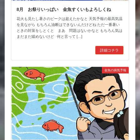
8月 お祭りいっぱい 金魚すくいもよろしくね
花火も見たし暑さのピークは超えたかなと 天気予報の最高気温
を見ながら もちろん油断はできないんだけどね ただ一番暑い
ときの対策をしとくと まあ 問題はないかなと もちろん気は
まだまだ緩めないけど 何と言って […]
詳細コチラ
金魚の病気予報