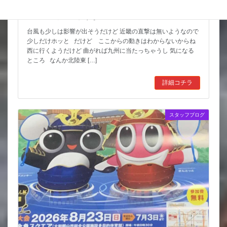
猛暑期間が短いような
台風も少しは影響が出そうだけど 近畿の直撃は無いようなので
少しだけホッと だけど ここからの動きはわからないからね
西に行くようだけど 曲がれば九州に当たっちゃうし 気になる
ところ なんか北陸東 […]
詳細コチラ
スタッフブログ