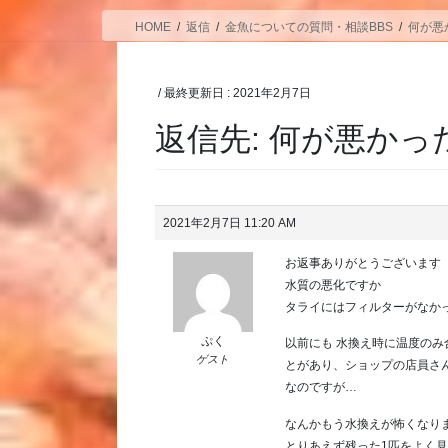
HOME
返信
金魚についての質問・相談BBS
何が悪
/ 最終更新日 :
2021年2月7日
返信先: 何が悪かっ
2021年2月7日 11:20 AM
お返事ありがとうございます
水質の悪化ですか
タライにはフィルターがなか
ぷく
以前にも 水換え時に温度の
ゲスト
とがあり、ショップの店員さ
なのですが…
なんかもう水換えが怖くなり
とりあえず残った1匹をよく