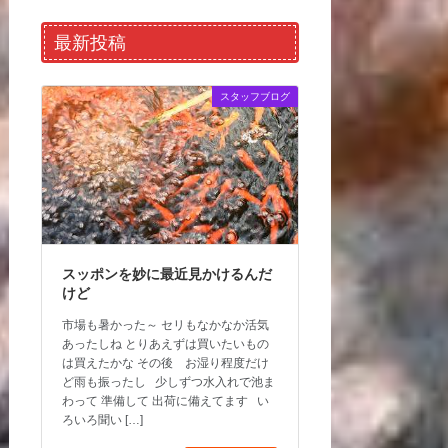
最新投稿
スタッフブログ
スッポンを妙に最近見かけるんだ
けど
市場も暑かった～ セリもなかなか活気
あったしね とりあえずは買いたいもの
は買えたかな その後 お湿り程度だけ
ど雨も振ったし 少しずつ水入れで池ま
わって 準備して 出荷に備えてます い
ろいろ聞い […]