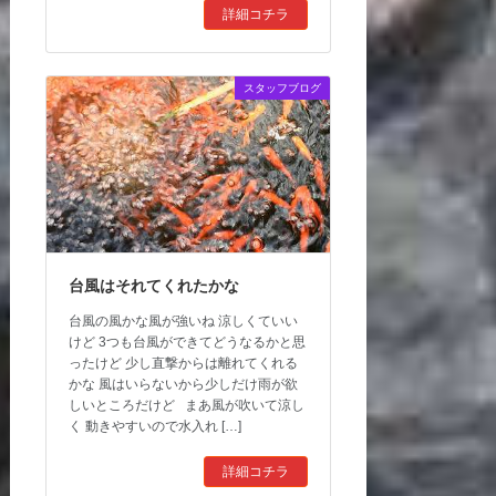
詳細コチラ
スタッフブログ
台風はそれてくれたかな
台風の風かな風が強いね 涼しくていい
けど 3つも台風ができてどうなるかと思
ったけど 少し直撃からは離れてくれる
かな 風はいらないから少しだけ雨が欲
しいところだけど まあ風が吹いて涼し
く 動きやすいので水入れ […]
詳細コチラ