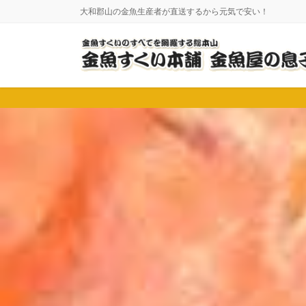
コ
ナ
大和郡山の金魚生産者が直送するから元気で安い！
ン
ビ
テ
ゲ
ン
ー
ツ
シ
に
ョ
移
ン
動
に
移
動